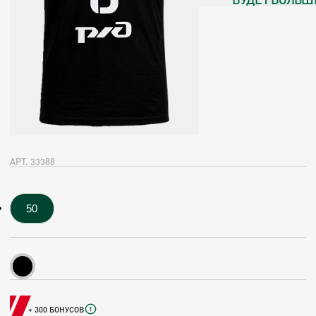
АРТ. 33388
50
+ 300 БОНУСОВ