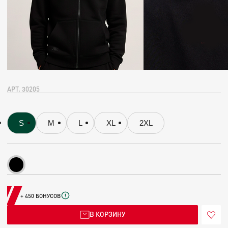
АРТ. 30205
S
M
L
XL
2XL
+ 450 БОНУСОВ
В КОРЗИНУ